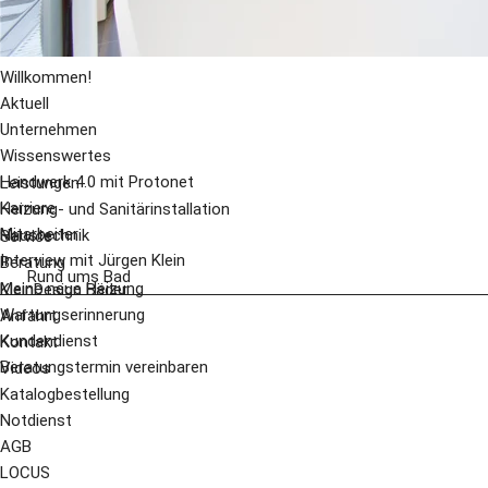
Willkommen!
Aktuell
Unternehmen
Wissenswertes
Handwerk 4.0 mit Protonet
Leistungen
Karriere
Heizung- und Sanitärinstallation
Mitarbeiter
Haustechnik
Service
Interview mit Jürgen Klein
Beratung
Rund ums Bad
Meine neue Heizung
KleinDesign Bäder
Wartungserinnerung
Anfahrt
Kundendienst
Kontakt
Beratungstermin vereinbaren
Videos
Katalogbestellung
Notdienst
AGB
LOCUS