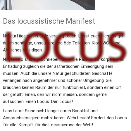
Das locussistische Manifest
Notdürftige dieser Erde vereinigt euch. Lasst euch nicht länger 
durch schäbige, unsaubere und öde Toiletten, Klos, WCs, und 
Ähnliches beleidigen.
Nirgendwo steht geschrieben, dass die Räume der körperlichen 
Entladung zugleich die der ästhetischen Erniedrigung sein 
müssen. Auch die unsere Natur geschuldeten Geschäfte 
verlangen nach angenehmer und schöner Umgebung. Sie 
brauchen keinen Raum der nur funktioniert, sondern einen Ort 
der gefällt. Einen, den wir nicht meiden, sondern gerne 
aufsuchen. Einen Locus. Den Locus! 
Lasst eure Sinne nicht länger durch Banalität und 
Anspruchslosigkeit malträtieren. Wehrt euch! Fordert den Locus 
für alle! Kämpft für die Locussierung der Welt! 